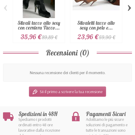
‹
›
Stivali tacco alto sexy
Stivaletti tacco alto
S
con cerniera Tacco...
sexy con pelo e...
35,96 €
23,96 €
89,89 €
59,90 €
Recensioni (0)
Nessuna recensione dei clienti per il momento.
Sii il primo a scrivere la tua recensione
Spedizioni in 48H
Pagamenti Sicuri
Spediamo i prodotti
Adottiamo le più sicure
ordinati entro 48 ore
soluzioni di pagamento e
lavorative dalla ricezione
tutte le transazioni sono