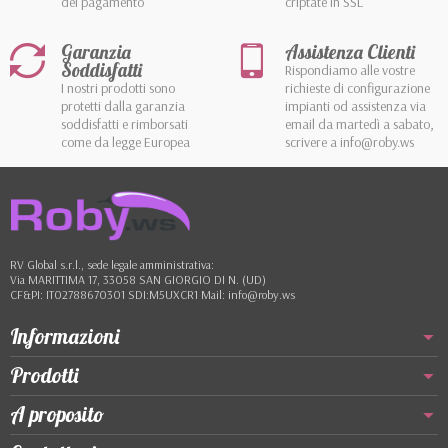
del pagamento
criptate in SSL
Garanzia
Assistenza Clienti
Soddisfatti
Rispondiamo alle vostre
I nostri prodotti sono
richieste di configurazione
protetti dalla garanzia
impianti od assistenza via
soddisfatti e rimborsati
email da martedì a sabato,
come da legge Europea
scrivere a info@roby.ws
RV Global s.r.l., sede legale amministrativa:
Via MARITTIMA 17, 33058 SAN GIORGIO DI N. (UD)
CF&PI: IT02788670301 SDI:M5UXCR1 Mail: info@roby.ws
Informazioni
Prodotti
A proposito