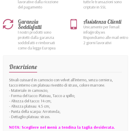
lavorative dalla ricezione
tutte le transazioni sono
del pagamento
criptate in SSL
Garanzia
Assistenza Clienti
Soddisfatti
Unicamente per l'email:
I nostri prodotti sono
info@roby.ws
protetti dalla garanzia
Rispondiamo alle mail entro
soddisfatti e rimborsati
2 giorni lavorativi
come da legge Europea
Descrizione
Stivali cuissard in camoscio con velvet all'interno, senza cerniera,
tacco interno con plateau rivestito di strass, colore marrone.
- Materiale: in camoscio;
- Forma del tacco: Plateau, Tacco a spillo;
- Altezza del tacco: 14 cm;
- Altezza plateau: 4.5 cm;
- Punta della scarpa: Arrotonda;
- Dettaglio plateau: strass.
NOTA: Scegliere nel menù a tendina la taglia desiderata.