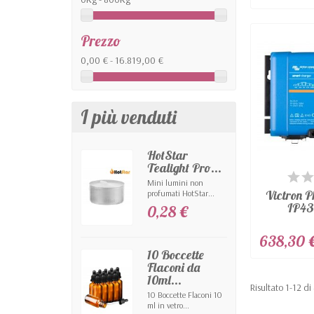
Prezzo
0,00 € - 16.819,00 €
I più venduti
HotStar
Tealight Pro...
DIS
Mini lumini non
Victron 
profumati HotStar...
IP43
0,28 €
638,30 
10 Boccette
Flaconi da
10ml...
Risultato 1-12 di
10 Boccette Flaconi 10
ml in vetro...