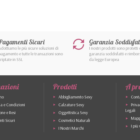
Pagamenti Sicuri
Garanzia Soddisfat
Adottiamo le più sicure soluzioni di
I nostri prodotti sono protetti 
pagamento e tutte le transazioni sono
garanzia soddisfatti e rimbor
criptate in SSL
da legge Europea
azioni
Prodotti
A pr
mo
Abbigliamento Sexy
Conta
a e Condizioni
Calzature Sexy
Priva
Legali
one e Resi
Oggettistica Sexy
Mapp
ti Sicuri
Cosmetici Naturali
I più
I Nostri Marchi