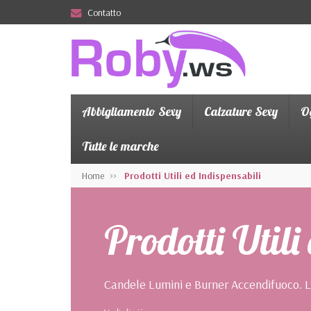
Contatto
Abbigliamento Sexy
Calzature Sexy
Og
Tutte le marche
Home
Prodotti Utili ed Indispensabili
Prodotti Utili
Candele Lumini e Burner Accendifuoco. Lin