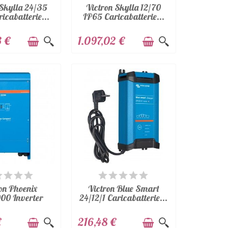
 Skylla 24/35
Victron Skylla 12/70
icabatterie...
IP65 Caricabatterie...
3 €
1.097,02 €
SPONIBILE
DISPONIBILE
on Phoenix
Victron Blue Smart
00 Inverter
24/12/1 Caricabatterie...
24V...
€
216,48 €