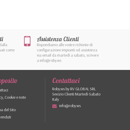
ti
Assistenza Clienti
dalla
Rispondiamo alle vostre richieste di
sati come
configurazione impianti od assistenza
via email da martedì a sabato, scrivere
a info@roby.ws
oposito
Contattaci
Roby.ws by RV GLOBAL SRL
ttaci
Sevizio Clienti Martedì-Sabato
cy, Cookie e note
Italy
info@roby.ws
a del Sito
 venduti