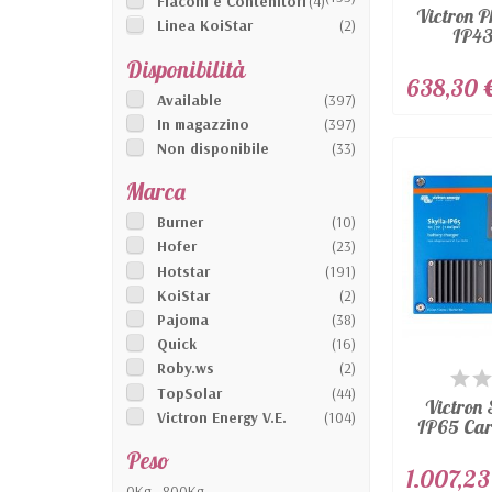
Flaconi e Contenitori
(4)
Victron 
Linea KoiStar
(2)
IP43
Disponibilità
638,30 
Available
(397)
In magazzino
(397)
Non disponibile
(33)
Marca
Burner
(10)
Hofer
(23)
Hotstar
(191)
KoiStar
(2)
Pajoma
(38)
Quick
(16)
Roby.ws
(2)
DIS
TopSolar
(44)
Victron 
Victron Energy V.E.
(104)
IP65 Cari
Peso
1.007,23
0Kg - 800Kg