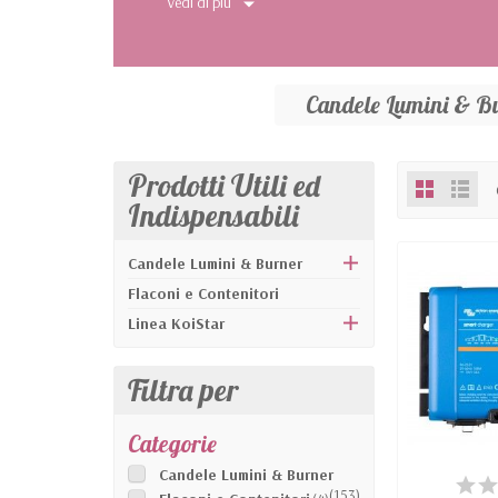
Vedi di più
Candele Lumini & B
Prodotti Utili ed
Indispensabili
Candele Lumini & Burner
Flaconi e Contenitori
Linea KoiStar
Filtra per
Categorie
Candele Lumini & Burner
DIS
(153)