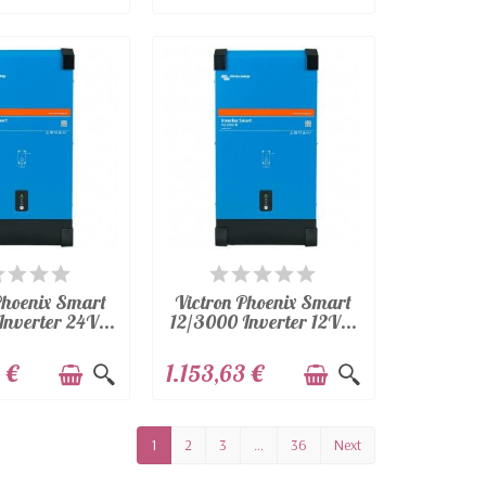
SPONIBILE
DISPONIBILE
Phoenix Smart
Victron Phoenix Smart
nverter 24V...
12/3000 Inverter 12V...
 €
1.153,63 €
1
2
3
…
36
Next