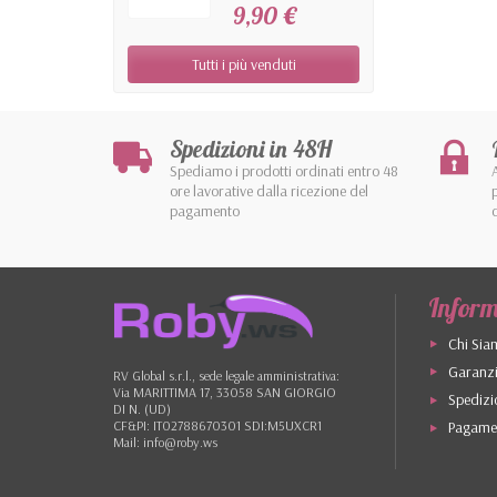
9,90 €
Tutti i più venduti
Spedizioni in 48H
Spediamo i prodotti ordinati entro 48
ore lavorative dalla ricezione del
pagamento
Inform
Chi Sia
Garanzi
RV Global s.r.l., sede legale amministrativa:
Via MARITTIMA 17, 33058 SAN GIORGIO
Spedizi
DI N. (UD)
Pagamen
CF&PI: IT02788670301 SDI:M5UXCR1
Mail: info@roby.ws