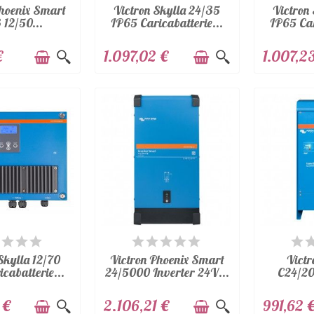
Phoenix Smart
Victron Skylla 24/35
Victron
 12/50...
IP65 Caricabatterie...
IP65 Car
€
1.097,02 €
1.007,2
PONIBILE
DISPONIBILE
DI
Skylla 12/70
Victron Phoenix Smart
Victr
cabatterie...
24/5000 Inverter 24V...
C24/20
 €
2.106,21 €
991,62 