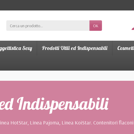
OK
gettistica Sexy
Prodotti Utili ed Indispensabili
Cosmeti
 ed Indispensabili
ea HotStar, Linea Pajoma, Linea KoiStar. Contenitori flaconi i