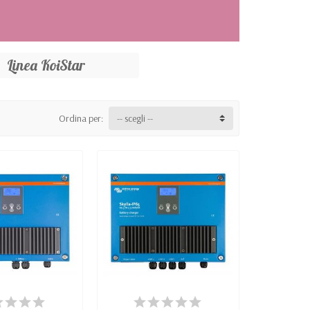
Linea KoiStar
Ordina per:
-- scegli --
SPONIBILE
DISPONIBILE