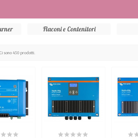
urner
Flaconi e Contenitori
Ci sono 430 prodotti.
PONIBILE
DISPONIBILE
DI