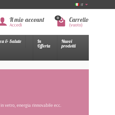
IT
Il mio account
Carrello
0
Accedi
(vuoto)
ca & Salute
In
Nuovi
Offerta
prodotti
n vetro, energia rinnovabile ecc.