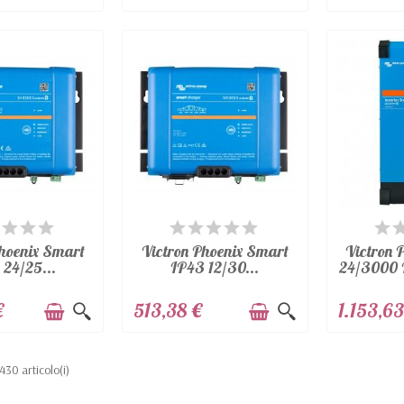
PONIBILE
DISPONIBILE
DI
Phoenix Smart
Victron Phoenix Smart
Victron 
 24/25...
IP43 12/30...
24/3000 I
€
513,38 €
1.153,63
 430 articolo(i)