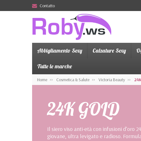
Contatto
Abbigliamento Sexy
Calzature Sexy
Og
Tutte le marche
Home
Cosmetica & Salute
Victoria Beauty
24
24K GOLD
Il siero viso anti-età con infusioni d’oro
giovane, ultra levigato e radioso. Formula