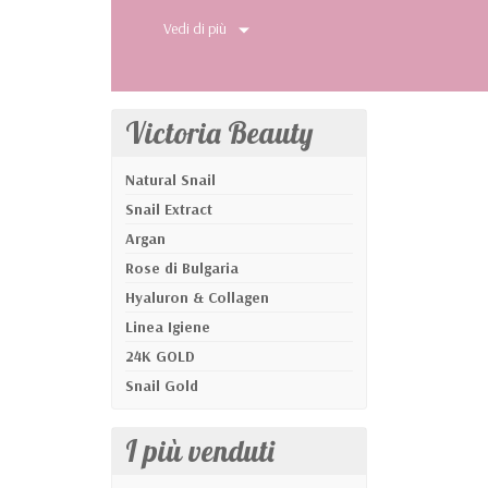
linee e rughe, migliora l’elasticità e la fe
Vedi di più
Victoria Beauty
Natural Snail
Snail Extract
Argan
Rose di Bulgaria
Hyaluron & Collagen
Linea Igiene
24K GOLD
Snail Gold
I più venduti