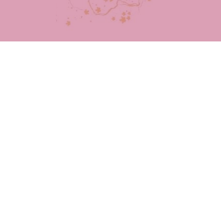
rmezza, illumina e idrata la pelle. Adatto a tutti i tipi di pelle.