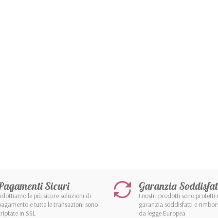
Pagamenti Sicuri
Garanzia Soddisfat
Adottiamo le più sicure soluzioni di
I nostri prodotti sono protetti 
pagamento e tutte le transazioni sono
garanzia soddisfatti e rimbor
criptate in SSL
da legge Europea