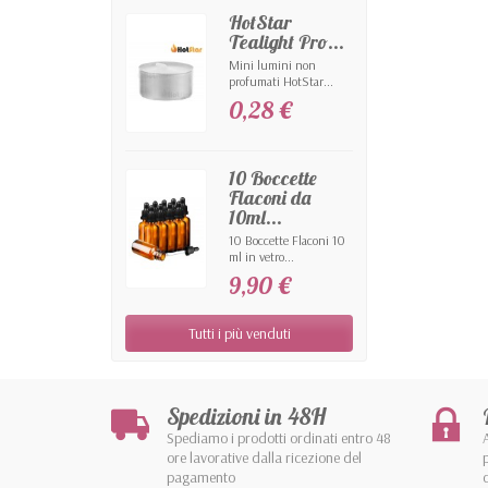
HotStar
Tealight Pro...
Mini lumini non
profumati HotStar...
0,28 €
10 Boccette
Flaconi da
10ml...
10 Boccette Flaconi 10
ml in vetro...
9,90 €
Tutti i più venduti
Spedizioni in 48H
Spediamo i prodotti ordinati entro 48
ore lavorative dalla ricezione del
pagamento