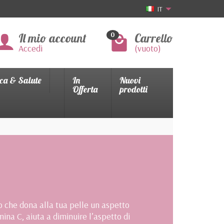
IT
Il mio account
Carrello
0
Accedi
(vuoto)
ca & Salute
In
Nuovi
Offerta
prodotti
so che dona alla tua pelle un aspetto
ina C, aiuta a diminuire l’aspetto di