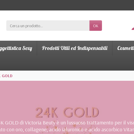
OK
gettistica Sexy
Prodotti Utili ed Indispensabili
Cosmeti
K GOLD
 24K GOLD di Victoria Beuty è un lussuoso trattamento per il vi
to con oro, collagene, acido ialuronico e acido ascorbico Vitam