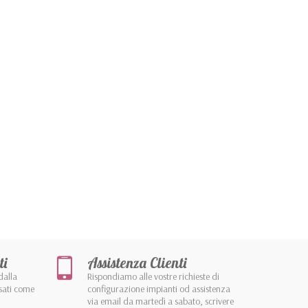
ti
Assistenza Clienti
dalla
Rispondiamo alle vostre richieste di
sati come
configurazione impianti od assistenza
via email da martedì a sabato, scrivere