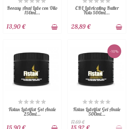
MAGAZZINO
MAGAZZINO
Beeasy Anal Lube con Olio
CBL Lubricating Butter
150ml...
Fists 500ml...
13,90 €
28,89 €
-10%
ULTIMI ARTICOLI IN
NON DISPONIBILE
MAGAZZINO
Fistan Lubrifist Gel Anale
Fistan Lubrifist Gel Anale
250ml...
500ml...
17,69 €
15,90 €
15,92 €