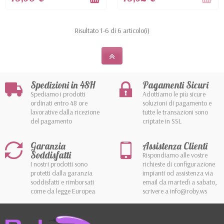
Risultato 1-6 di 6 articolo(i)
Spedizioni in 48H
Pagamenti Sicuri
Spediamo i prodotti
Adottiamo le più sicure
ordinati entro 48 ore
soluzioni di pagamento e
lavorative dalla ricezione
tutte le transazioni sono
del pagamento
criptate in SSL
Garanzia
Assistenza Clienti
Soddisfatti
Rispondiamo alle vostre
I nostri prodotti sono
richieste di configurazione
protetti dalla garanzia
impianti od assistenza via
soddisfatti e rimborsati
email da martedì a sabato,
come da legge Europea
scrivere a info@roby.ws