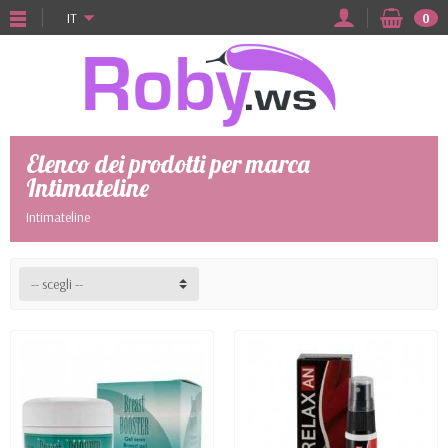
IT
0
Elenco dei prodotti per marca
Intimateline
Intimateline
-- scegli --