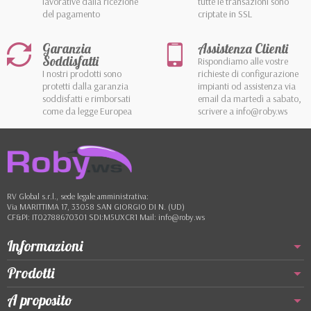
lavorative dalla ricezione
tutte le transazioni sono
del pagamento
criptate in SSL
Garanzia
Assistenza Clienti
Soddisfatti
Rispondiamo alle vostre
I nostri prodotti sono
richieste di configurazione
protetti dalla garanzia
impianti od assistenza via
soddisfatti e rimborsati
email da martedì a sabato,
come da legge Europea
scrivere a info@roby.ws
RV Global s.r.l., sede legale amministrativa:
Via MARITTIMA 17, 33058 SAN GIORGIO DI N. (UD)
CF&PI: IT02788670301 SDI:M5UXCR1 Mail: info@roby.ws
Informazioni
Prodotti
A proposito