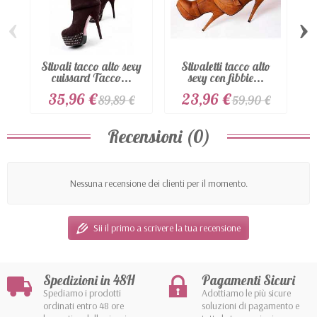
‹
›
Stivali tacco alto sexy
Stivaletti tacco alto
S
cuissard Tacco...
sexy con fibbie...
35,96 €
23,96 €
89,89 €
59,90 €
Recensioni (0)
Nessuna recensione dei clienti per il momento.
Sii il primo a scrivere la tua recensione
Spedizioni in 48H
Pagamenti Sicuri
Spediamo i prodotti
Adottiamo le più sicure
ordinati entro 48 ore
soluzioni di pagamento e