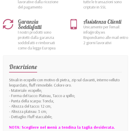
lavorative dalla ricezione
tutte le transazioni sono
del pagamento
criptate in SSL
Garanzia
Assistenza Clienti
Soddisfatti
Unicamente per l'email:
I nostri prodotti sono
info@roby.ws
protetti dalla garanzia
Rispondiamo alle mail entro
soddisfatti e rimborsati
2 giorni lavorativi
come da legge Europea
Descrizione
Stivali in ecopelle con motivo di pietra, zip sul davanti, interno velluto
leopardato, fluff rimovibile. Colore oro.
- Materiale: ecopelle;
- Forma del tacco: Plateau, Tacco a spillo;
- Punta della scarpa: Tonda;
- Altezza del tacco: 12 cm;
- Altezza plateau: 3 cm;
- Dettaglio: Fluff staccabile;
NOTA: Scegliere nel menù a tendina la taglia desiderata.