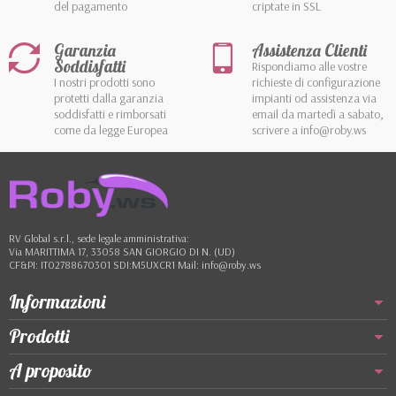
del pagamento
criptate in SSL
Garanzia
Assistenza Clienti
Soddisfatti
Rispondiamo alle vostre
I nostri prodotti sono
richieste di configurazione
protetti dalla garanzia
impianti od assistenza via
soddisfatti e rimborsati
email da martedì a sabato,
come da legge Europea
scrivere a info@roby.ws
RV Global s.r.l., sede legale amministrativa:
Via MARITTIMA 17, 33058 SAN GIORGIO DI N. (UD)
CF&PI: IT02788670301 SDI:M5UXCR1 Mail: info@roby.ws
Informazioni
Prodotti
A proposito