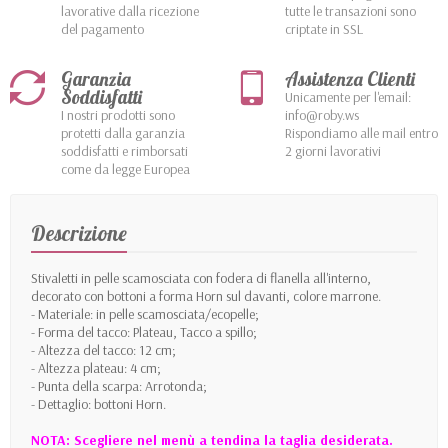
lavorative dalla ricezione
tutte le transazioni sono
del pagamento
criptate in SSL
Garanzia
Assistenza Clienti
Soddisfatti
Unicamente per l'email:
I nostri prodotti sono
info@roby.ws
protetti dalla garanzia
Rispondiamo alle mail entro
soddisfatti e rimborsati
2 giorni lavorativi
come da legge Europea
Descrizione
Stivaletti in pelle scamosciata con fodera di flanella all'interno,
decorato con bottoni a forma Horn sul davanti, colore marrone.
- Materiale: in pelle scamosciata/ecopelle;
- Forma del tacco: Plateau, Tacco a spillo;
- Altezza del tacco: 12 cm;
- Altezza plateau: 4 cm;
- Punta della scarpa: Arrotonda;
- Dettaglio: bottoni Horn.
NOTA: Scegliere nel menù a tendina la taglia desiderata.