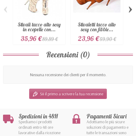
‹
›
Stivali tacco alto sexy
Stivaletti tacco alto
S
in ecopelle con...
sexy con fibbie...
c
35,96 €
23,96 €
89,89 €
59,90 €
Recensioni (0)
Nessuna recensione dei clienti per il momento.
Sii il primo a scrivere la tua recensione
Spedizioni in 48H
Pagamenti Sicuri
Spediamo i prodotti
Adottiamo le più sicure
ordinati entro 48 ore
soluzioni di pagamento e
lavorative dalla ricezione
tutte le transazioni sono