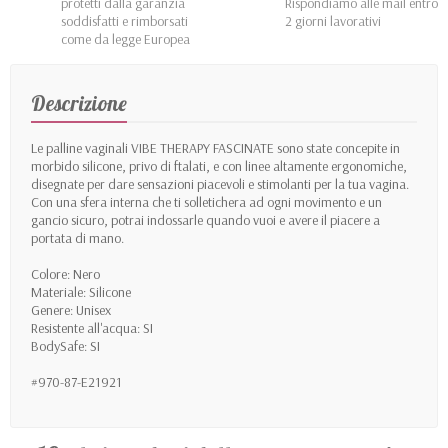
protetti dalla garanzia
Rispondiamo alle mail entro
soddisfatti e rimborsati
2 giorni lavorativi
come da legge Europea
Descrizione
Le palline vaginali VIBE THERAPY FASCINATE sono state concepite in
morbido silicone, privo di ftalati, e con linee altamente ergonomiche,
disegnate per dare sensazioni piacevoli e stimolanti per la tua vagina.
Con una sfera interna che ti solletichera ad ogni movimento e un
gancio sicuro, potrai indossarle quando vuoi e avere il piacere a
portata di mano.
Colore: Nero
Materiale: Silicone
Genere: Unisex
Resistente all'acqua: SI
BodySafe: SI
#970-87-E21921