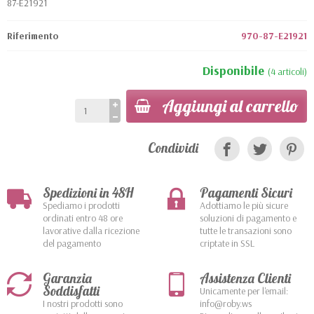
87-E21921
Riferimento
970-87-E21921
Disponibile
(4 articoli)
Aggiungi al carrello
Condividi
Spedizioni in 48H
Pagamenti Sicuri
Spediamo i prodotti
Adottiamo le più sicure
ordinati entro 48 ore
soluzioni di pagamento e
lavorative dalla ricezione
tutte le transazioni sono
del pagamento
criptate in SSL
Garanzia
Assistenza Clienti
Soddisfatti
Unicamente per l'email:
I nostri prodotti sono
info@roby.ws