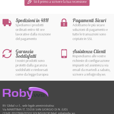
Sii il primo a scrivere la tua recensione
Spedizioni in 48H
Pagamenti Sicuri
Spediamo i prodotti
Adottiamo le più sicure
ordinati entro 48 ore
soluzioni di pagamento e
lavorative dalla ricezione
tutte le transazioni sono
del pagamento
criptate in SSL
Garanzia
Assistenza Clienti
Soddisfatti
Rispondiamo alle vostre
I nostri prodotti sono
richieste di configurazione
protetti dalla garanzia
impianti od assistenza via
soddisfatti e rimborsati
email da martedì a sabato,
come da legge Europea
scrivere a info@roby.ws
RV Global s.r.l., sede legale amministrativa:
Via MARITTIMA 17, 33058 SAN GIORGIO DI N. (UD)
CF&PI: IT02788670301 SDI:M5UXCR1 Mail: info@roby.ws