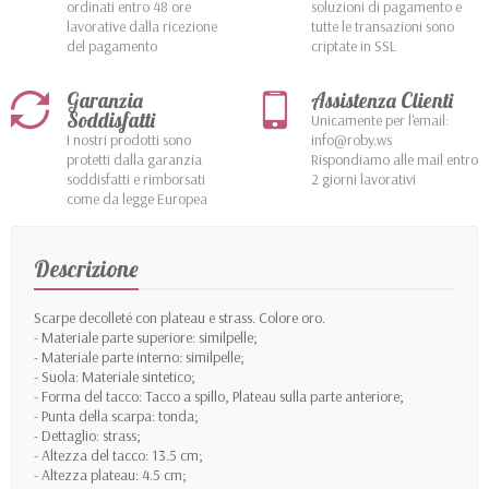
ordinati entro 48 ore
soluzioni di pagamento e
lavorative dalla ricezione
tutte le transazioni sono
del pagamento
criptate in SSL
Garanzia
Assistenza Clienti
Soddisfatti
Unicamente per l'email:
I nostri prodotti sono
info@roby.ws
protetti dalla garanzia
Rispondiamo alle mail entro
soddisfatti e rimborsati
2 giorni lavorativi
come da legge Europea
Descrizione
Scarpe decolleté con plateau e strass. Colore oro.
- Materiale parte superiore: similpelle;
- Materiale parte interno: similpelle;
- Suola: Materiale sintetico;
- Forma del tacco: Tacco a spillo, Plateau sulla parte anteriore;
- Punta della scarpa: tonda;
- Dettaglio: strass;
- Altezza del tacco: 13.5 cm;
- Altezza plateau: 4.5 cm;