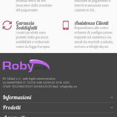
ordinati entro 48 ore
soluzioni di pagamento e
lavorative dalla ricezione
tutte le transazioni sono
del pagamento
criptate in SSL
Garanzia
Assistenza Clienti
Soddisfatti
Rispondiamo alle vostre
I nostri prodotti sono
richieste di configurazione
protetti dalla garanzia
impianti od assistenza via
soddisfatti e rimborsati
email da martedì a sabato,
come da legge Europea
scrivere a info@roby.ws
RV Global s.r.l., sede legale amministrativa:
Via MARITTIMA 17, 33058 SAN GIORGIO DI N. (UD)
CF&PI: IT02788670301 SDI:M5UXCR1 Mail: info@roby.ws
Informazioni
Prodotti