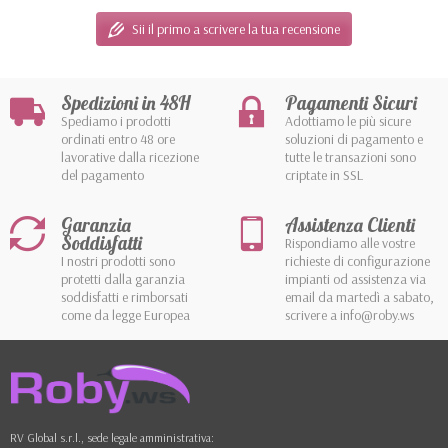
Sii il primo a scrivere la tua recensione
Spedizioni in 48H
Pagamenti Sicuri
Spediamo i prodotti
Adottiamo le più sicure
ordinati entro 48 ore
soluzioni di pagamento e
lavorative dalla ricezione
tutte le transazioni sono
del pagamento
criptate in SSL
Garanzia
Assistenza Clienti
Soddisfatti
Rispondiamo alle vostre
I nostri prodotti sono
richieste di configurazione
protetti dalla garanzia
impianti od assistenza via
soddisfatti e rimborsati
email da martedì a sabato,
come da legge Europea
scrivere a info@roby.ws
RV Global s.r.l., sede legale amministrativa: