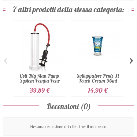
7 altri prodotti della stessa categoria:
‹
›
Colt Big Man Pump
Sviluppatore Penis Xl
System Pompa Pene
Touch Cream 50ml
C
39,89 €
14,90 €
Recensioni (0)
Nessuna recensione dei clienti per il momento.