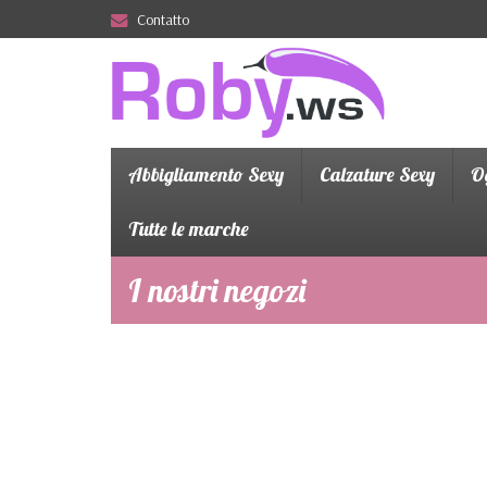
Contatto
Abbigliamento Sexy
Calzature Sexy
Og
Tutte le marche
I nostri negozi