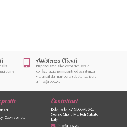
ti
Assistenza Clienti
dalla
Rispondiamo alle vostre richieste di
sati come
configurazione impianti od assistenza
via email da martedì a sabato, scrivere
a info@roby.ws
oposito
Contattaci
Roby.ws by RV GLOBAL SRL
ttaci
Sevizio Clienti Martedì-Sabato
cy, Cookie e note
Italy
info@roby.ws