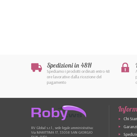
Spedizioni in 48H
Spediamo i prodotti ordinati entro 48
ore lavorative dalla ricezione del
pagamento
Inform
Chi Sia
Garanzi
RV Global s.r.l., sede legale amministrativa:
Via MARITTIMA 17, 33058 SAN GIORGIO
Spedizi
DI N. (UD)