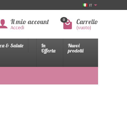
IT
Il mio account
Carrello
0
Accedi
(vuoto)
ca & Salute
In
Nuovi
Offerta
prodotti