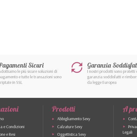
Pagamenti Sicuri
Garanzia Soddisfat
Adottiamo le più sicure soluzioni di
I nostri prodotti sono protetti 
pagamento e tutte le transazioni sono
garanzia soddisfatti e rimbor
criptate in SSL
da legge Europea
azioni
Prodotti
A pr
mo
Abbigliamento Sexy
Conta
a e Condizioni
Calzature Sexy
Priva
Legali
one e Resi
Oggettistica Sexy