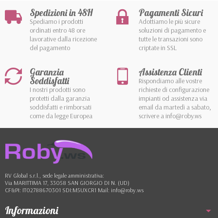
Spedizioni in 48H
Pagamenti Sicuri
Spediamo i prodotti
Adottiamo le più sicure
ordinati entro 48 ore
soluzioni di pagamento e
lavorative dalla ricezione
tutte le transazioni sono
del pagamento
criptate in SSL
Garanzia
Assistenza Clienti
Soddisfatti
Rispondiamo alle vostre
I nostri prodotti sono
richieste di configurazione
protetti dalla garanzia
impianti od assistenza via
soddisfatti e rimborsati
email da martedì a sabato,
come da legge Europea
scrivere a info@roby.ws
RV Global s.r.l., sede legale amministrativa:
Via MARITTIMA 17, 33058 SAN GIORGIO DI N. (UD)
CF&PI: IT02788670301 SDI:M5UXCR1 Mail: info@roby.ws
Informazioni