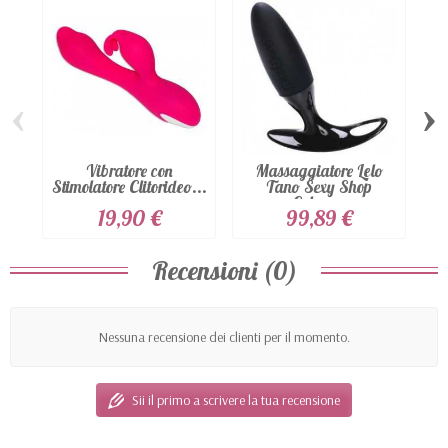
‹
›
Vibratore con
Massaggiatore Lelo
Stimolatore Clitorideo...
Tano Sexy Shop
S
Colore...
19,90 €
99,89 €
Recensioni (0)
Nessuna recensione dei clienti per il momento.
Sii il primo a scrivere la tua recensione