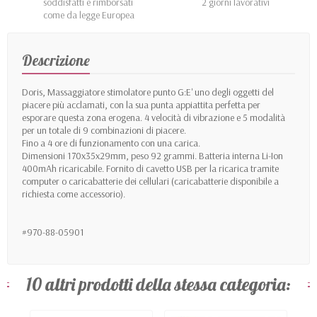
soddisfatti e rimborsati
2 giorni lavorativi
come da legge Europea
Descrizione
Doris, Massaggiatore stimolatore punto G:E' uno degli oggetti del
piacere più acclamati, con la sua punta appiattita perfetta per
esporare questa zona erogena. 4 velocità di vibrazione e 5 modalità
per un totale di 9 combinazioni di piacere.
Fino a 4 ore di funzionamento con una carica.
Dimensioni 170x35x29mm, peso 92 grammi. Batteria interna Li-Ion
400mAh ricaricabile. Fornito di cavetto USB per la ricarica tramite
computer o caricabatterie dei cellulari (caricabatterie disponibile a
richiesta come accessorio).
#970-88-05901
10 altri prodotti della stessa categoria: