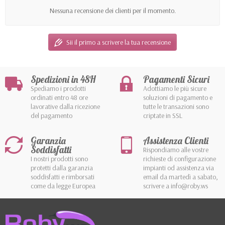
Nessuna recensione dei clienti per il momento.
Sii il primo a scrivere la tua recensione
Spedizioni in 48H
Pagamenti Sicuri
Spediamo i prodotti
Adottiamo le più sicure
ordinati entro 48 ore
soluzioni di pagamento e
lavorative dalla ricezione
tutte le transazioni sono
del pagamento
criptate in SSL
Garanzia
Assistenza Clienti
Soddisfatti
Rispondiamo alle vostre
I nostri prodotti sono
richieste di configurazione
protetti dalla garanzia
impianti od assistenza via
soddisfatti e rimborsati
email da martedì a sabato,
come da legge Europea
scrivere a info@roby.ws