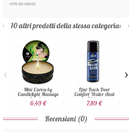
#970-80-08050
10 altri prodotti della stessa categoria:
‹
›
Mini Caress by
Pjur Back Door
CB
Candlelight Massage
Comfort Water Anal
Candle...
Glide...
6,49 €
7,89 €
Recensioni (0)