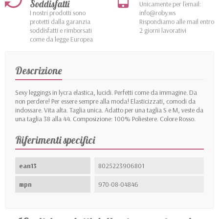
Soddisfatti
Unicamente per l'email:
I nostri prodotti sono
info@roby.ws
protetti dalla garanzia
Rispondiamo alle mail entro
soddisfatti e rimborsati
2 giorni lavorativi
come da legge Europea
Descrizione
Sexy leggings in lycra elastica, lucidi. Perfetti come da immagine. Da
non perdere!
Per essere
sempre alla moda! Elasticizzati, comodi da
indossare. Vita alta. Taglia unica. Adatto per una taglia S e M, veste da
una taglia 38 alla 44. Composizione: 100% Poliestere. Colore Rosso.
Riferimenti specifici
ean13
8025223906801
mpn
970-08-04846