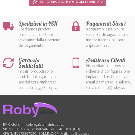
Sii il primo a scrivere la tua recensione
Spedizioni in 48H
Pagamenti Sicuri
Spediamo i prodotti
Adottiamo le più sicure
ordinati entro 48 ore
soluzioni di pagamento e
lavorative dalla ricezione
tutte le transazioni sono
del pagamento
criptate in SSL
Garanzia
Assistenza Clienti
Soddisfatti
Rispondiamo alle vostre
I nostri prodotti sono
richieste di configurazione
protetti dalla garanzia
impianti od assistenza via
soddisfatti e rimborsati
email da martedì a sabato,
come da legge Europea
scrivere a info@roby.ws
RV Global s.r.l., sede legale amministrativa:
Via MARITTIMA 17, 33058 SAN GIORGIO DI N. (UD)
CF&PI: IT02788670301 SDI:M5UXCR1 Mail: info@roby.ws