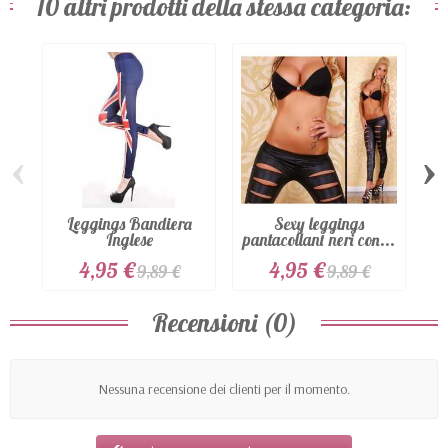
10 altri prodotti della stessa categoria:
‹
›
Leggings Bandiera
Sexy leggings
S
Inglese
pantacollant neri con...
4,95 €
4,95 €
9,89 €
9,89 €
Recensioni (0)
Nessuna recensione dei clienti per il momento.