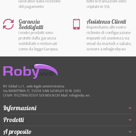
lavorative dalla ricezione
tutte le transazioni sono
del pagamento
criptate in SSL
Garanzia
Assistenza Clienti
Soddisfatti
Rispondiamo alle vostre
I nostri prodotti sono
richieste di configurazione
protetti dalla garanzia
impianti od assistenza via
soddisfatti e rimborsati
email da martedì a sabato,
come da legge Europea
scrivere a info@roby.ws
RV Global s.r.l., sede legale amministrativa:
Via MARITTIMA 17, 33058 SAN GIORGIO DI N. (UD)
CF&PI: IT02788670301 SDI:M5UXCR1 Mail: info@roby.ws
Informazioni
Prodotti
A proposito