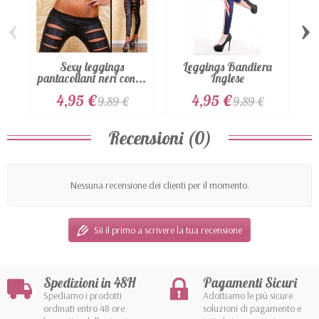
‹
›
Sexy leggings
Leggings Bandiera
S
pantacollant neri con...
Inglese
4,95 €
4,95 €
9,89 €
9,89 €
Recensioni (0)
Nessuna recensione dei clienti per il momento.
Sii il primo a scrivere la tua recensione
Spedizioni in 48H
Pagamenti Sicuri
Spediamo i prodotti
Adottiamo le più sicure
ordinati entro 48 ore
soluzioni di pagamento e