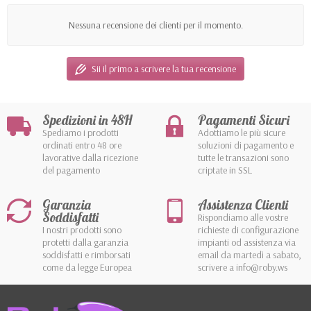
Nessuna recensione dei clienti per il momento.
Sii il primo a scrivere la tua recensione
Spedizioni in 48H
Pagamenti Sicuri
Spediamo i prodotti
Adottiamo le più sicure
ordinati entro 48 ore
soluzioni di pagamento e
lavorative dalla ricezione
tutte le transazioni sono
del pagamento
criptate in SSL
Garanzia
Assistenza Clienti
Soddisfatti
Rispondiamo alle vostre
I nostri prodotti sono
richieste di configurazione
protetti dalla garanzia
impianti od assistenza via
soddisfatti e rimborsati
email da martedì a sabato,
come da legge Europea
scrivere a info@roby.ws