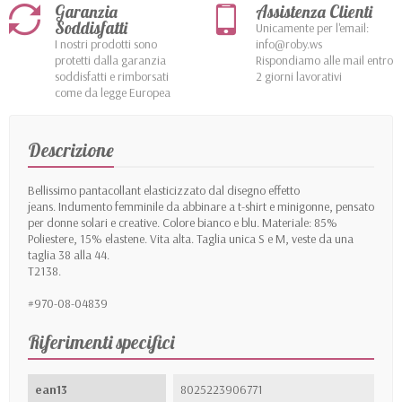
Garanzia
Assistenza Clienti
Soddisfatti
Unicamente per l'email:
I nostri prodotti sono
info@roby.ws
protetti dalla garanzia
Rispondiamo alle mail entro
soddisfatti e rimborsati
2 giorni lavorativi
come da legge Europea
Descrizione
Bellissimo pantacollant elasticizzato dal disegno effetto
jeans. Indumento femminile da abbinare a t-shirt e minigonne, pensato
per donne solari e creative. Colore bianco e blu. Materiale: 85%
Poliestere, 15% elastene. Vita alta. Taglia unica S e M, veste da una
taglia 38 alla 44.
T2138.
#970-08-04839
Riferimenti specifici
ean13
8025223906771