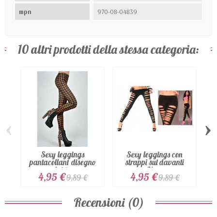
mpn
970-08-04839
10 altri prodotti della stessa categoria:
‹
›
Sexy leggings
Sexy leggings con
pantacollant disegno
strappi sul davanti
plaid...
Nero
4,95 €
4,95 €
9,89 €
9,89 €
Recensioni (0)