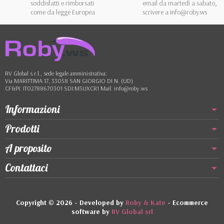
soddisfatti e rimborsati
email da martedì a sabato,
come da legge Europea
scrivere a info@roby.ws
RV Global s.r.l., sede legale amministrativa:
Via MARITTIMA 17, 33058 SAN GIORGIO DI N. (UD)
CF&PI: IT02788670301 SDI:M5UXCR1 Mail: info@roby.ws
Informazioni
Prodotti
A proposito
Contattaci
Copyright © 2026 - Developed by
Roby & Kate
- Ecommerce
software by
RV Global srl