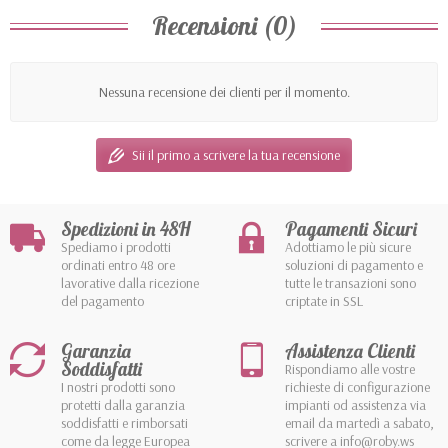
Recensioni (0)
Nessuna recensione dei clienti per il momento.
Sii il primo a scrivere la tua recensione
Spedizioni in 48H
Pagamenti Sicuri
Spediamo i prodotti
Adottiamo le più sicure
ordinati entro 48 ore
soluzioni di pagamento e
lavorative dalla ricezione
tutte le transazioni sono
del pagamento
criptate in SSL
Garanzia
Assistenza Clienti
Soddisfatti
Rispondiamo alle vostre
I nostri prodotti sono
richieste di configurazione
protetti dalla garanzia
impianti od assistenza via
soddisfatti e rimborsati
email da martedì a sabato,
come da legge Europea
scrivere a info@roby.ws