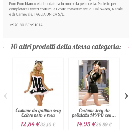
Pom Pom bianco e la bordatura in morbida pelliccetta. Perfetto per
completare i vostri costumi e i vostri travestimenti di Halloween, Natale
e di Carnevale. TAGLIA UNICA S/L.
#970-80-BEA91014
10 altri prodotti della stessa categoria:
‹
›
Costume da gattina sexy
Costume sexy da
C
Colore nero e rosa
poliziotta MYPD con...
Da
12,84 €
14,95 €
32,10 €
29,89 €